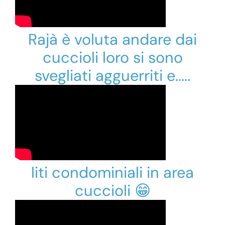
Rajà è voluta andare dai
cuccioli loro si sono
svegliati agguerriti e.....
liti condominiali in area
cuccioli 😁