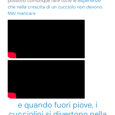
possono comunque fare tutte le
esperienze
che nella crescita di un cucciolo non devono
MAI mancare
e quando fuori piove, i
cucciolini si divertono nella