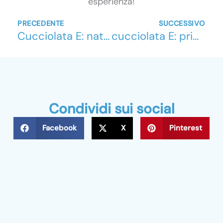
esperienza!
Precedente
Su
PRECEDENTE
SUCCESSIVO
Cucciolata E: nati i cuccioli di Derin e Bikila
cucciolata E: prima settimana
Condividi sui social
Facebook
X
Pinterest