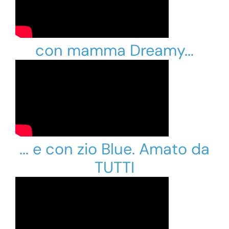
con mamma Dreamy...
... e con zio Blue. Amato da
TUTTI