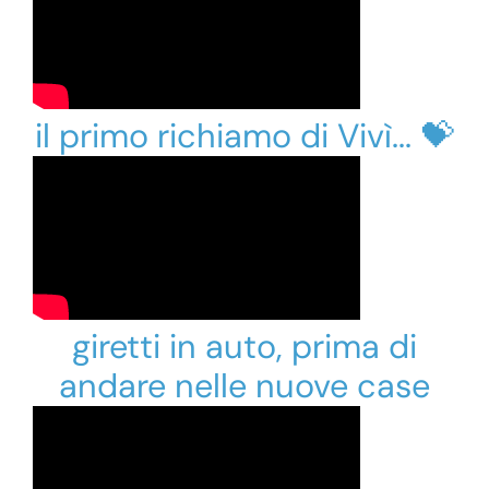
il primo richiamo di Vivì... 💝
giretti in auto, prima di
andare nelle nuove case