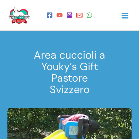
Vai
al
contenuto
Area cuccioli a
Youky’s Gift
Pastore
Svizzero