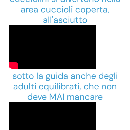
area cuccioli coperta,
all'asciutto
sotto la guida anche degli
adulti equilibrati, che non
deve MAI mancare