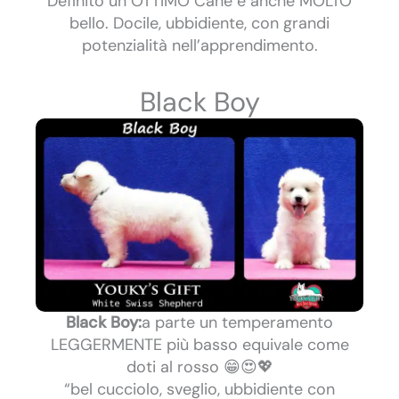
Definito un OTTIMO Cane è anche MOLTO
bello. Docile, ubbidiente, con grandi
potenzialità nell’apprendimento.
Black Boy
Black Boy:
a parte un temperamento
LEGGERMENTE più basso equivale come
doti al rosso 😁😍💖
“bel cucciolo, sveglio, ubbidiente con