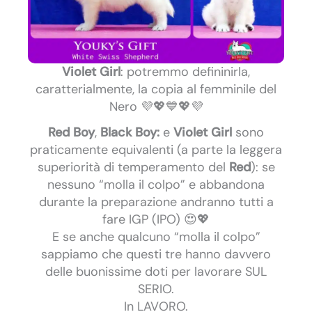
Violet Girl
: potremmo defininirla,
caratterialmente, la copia al femminile del
Nero 💜💖💙💖💜
Red Boy
,
Black Boy:
e
Violet Girl
sono
praticamente equivalenti (a parte la leggera
superiorità di temperamento del
Red
): se
nessuno “molla il colpo” e abbandona
durante la preparazione andranno tutti a
fare IGP (IPO) 😍💖
E se anche qualcuno “molla il colpo”
sappiamo che questi tre hanno davvero
delle buonissime doti per lavorare SUL
SERIO.
In LAVORO.