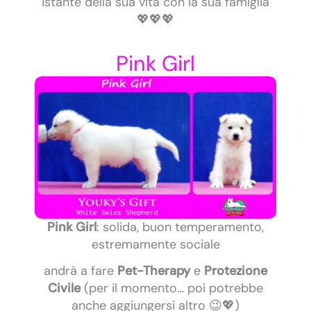
istante della sua vita con la sua famiglia
💖💖💖
Pink Girl
Pink Girl
: solida, buon temperamento,
estremamente sociale
andrà a fare
Pet-Therapy
e
Protezione
Civile
(per il momento… poi potrebbe
anche aggiungersi altro 😉💖)