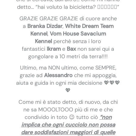
detto… “hai voluto la bicicletta? 🚴‍♀️🚴‍♀️🚴‍♀️”
GRAZIE GRAZIE GRAZIE di cuore anche
a
Branka Dizdar
,
White Dream Team
Kennel
,
Vom House Savacium
Kennel
perchè senza i loro
fantastici
Ikram
e
Bax
non sarei qui a
gongolare a 10 metri da terra!!!!
Ultimo, ma NON ultimo, come SEMPRE,
grazie ad
Alessandro
che mi appoggia,
aiuta e guida in ogni mia decisione 💖💖💖
💖
Come mi è stato detto, di nuovo, da chi
ne sa MOOOLTOOO più di me e che
condivido in toto 😉 tutto ciò
“non
implica che ogni cucciolo non possa
dare soddisfazioni maggiori di quelle