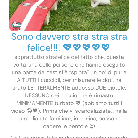
Sono davvero stra stra stra
felice!!!! 💖💖💖💖💖
soprattutto strafelice del fatto che, questa
volta, una delle persone che hanno eseguito
una parte dei test si è “spinta” un po’ di più e
A TUTTI i cuccioli, per misurare le doti, ha
tirato LETTERALMENTE addosso DUE ciotole:
NESSUNO dei cuccioli ne è rimasto
MINIMAMENTE turbato 💖 (abbiamo tutti i
video 😁💖). Prima che vi scandalizziate… nella
quotidianità familiare, in cucina, possono
cadere le pentole 😉
Ve li descrivo tutti in due righe, anche citando