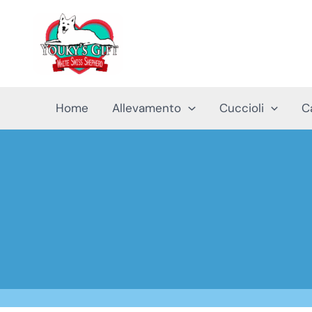
Vai
al
contenuto
Home
Allevamento
Cuccioli
C