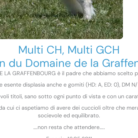
Multi CH, Multi GCH
n du Domaine de la Graffe
LA GRAFFENBOURG è il padre che abbiamo scelto per 
 esente displasia anche e gomiti (HD: A, ED: 0), DM N/
voli titoli, sano sotto ogni punto di vista e con un ca
cui ci aspetiamo di avere dei cuccioli oltre che merav
socievole ed equilibrato.
….non resta che attendere…..