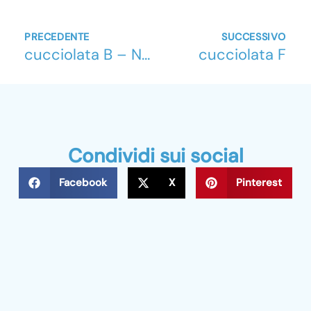
Precedente
Su
PRECEDENTE
SUCCESSIVO
cucciolata B – News Displasia
cucciolata F
Condividi sui social
Facebook
X
Pinterest