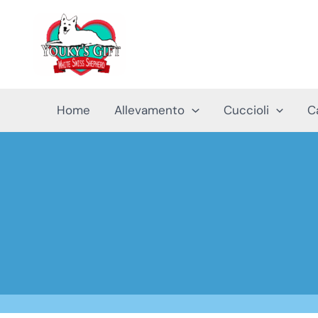
Vai
al
contenuto
Home
Allevamento
Cuccioli
C