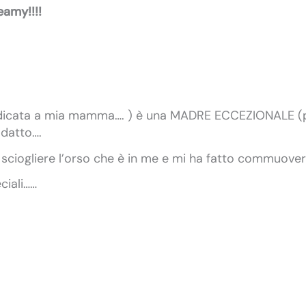
eamy!!!!
edicata a mia mamma….
) è una MADRE ECCEZIONALE (p
adatto….
to sciogliere l’orso che è in me e mi ha fatto commuove
eciali……